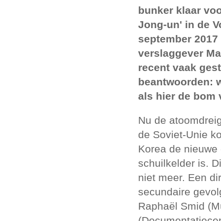
bunker klaar vo
Jong-un' in de V
september 2017 
verslaggever Ma
recent vaak gest
beantwoorden: wa
als hier de bom 
Nu de atoomdreig
de Soviet-Unie k
Korea de nieuwe d
schuilkelder is. 
niet meer. Een di
secundaire gevolg
Raphaël Smid (M
(Documentatiecen