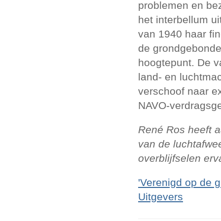
problemen en bezui
het interbellum u
van 1940 haar fin
de grondgebonden
hoogtepunt. De v
land- en luchtma
verschoof naar ex
NAVO-verdragsge
René Ros heeft a
van de luchtafwee
overblijfselen er
'Verenigd op de g
Uitgevers