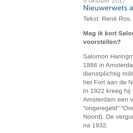
5 oktober 2017
Tekst: René Ros.
Mag ik kort Sal
voorstellen?
Salomon Haringm
1886 in Amsterd
dienstplichtig mil
het Fort aan de 
In 1922 kreeg hi
Amsterdam een v
"ongeregeld" "Ov
Noord). De vergun
na 1932.