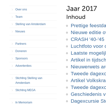
Over ons
Team
Stelling van Amsterdam
Prettige feestd
Nieuwe editie o
Nieuws
CRASH '40-'45 p
Partners
Luchtfoto voor
Doneren
Laatste mogelij
Sponsors
Artikel in tijdsc
Nieuwerwets ar
Advertenties
Tweede dagexcu
Stichting Stelling van
Artikel Volkskr
Amsterdam
Tweede dagexcu
Stichting MEGA
Geschiedenis v
Dagexcursie St
In Memoriam