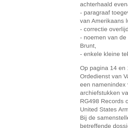
achterhaald evena
- paragraaf toeg
van Amerikaans lu
- correctie overl
- noemen van de 
Brunt,
- enkele kleine te
Op pagina 14 en 
Ordedienst van Va
een namenindex v
archiefstukken va
RG498 Records of
United States Arm
Bij de samenstel
betreffende dossi