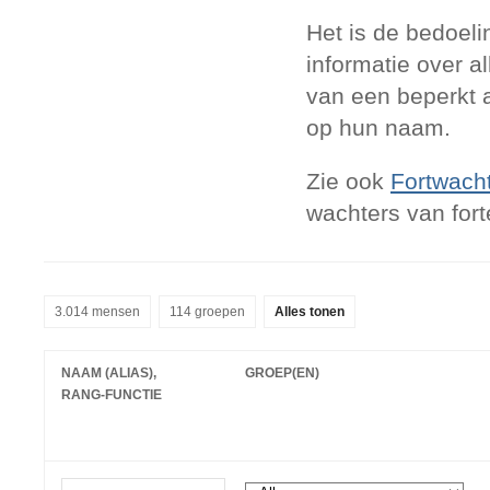
Het is de bedoeli
informatie over a
van een beperkt a
op hun naam.
Zie ook
Fortwach
wachters van for
3.014 mensen
114 groepen
Alles tonen
NAAM (ALIAS),
GROEP(EN)
RANG-FUNCTIE