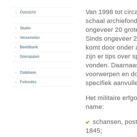
Van 1998 tot circ
Overzicht
schaal archiefon
Studie
ongeveer 20 grote
Sinds ongeveer 2
Verzamelen
komt door onder a
Beeldbank
zijn er tips over 
Grenspalen
vonden. Daarnaas
Database
voorwerpen en doc
specifiek aanvul
Fortcodes
Het militaire erf
name:
schansen, post
1845;