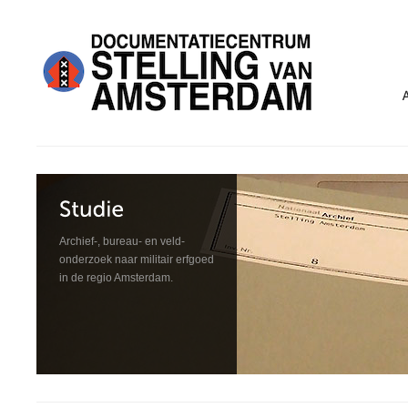
Archief-, bureau- en veld­
onderzoek naar militair erfgoed
in de regio Amsterdam.