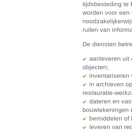
tijdsbesteding t
worden voor een t
noodzakelijkerwij
ruilen van informa
De diensten betre
aanleveren uit
objecten;
inventariseren
in archieven o
restauratie-werk
dateren en vast
bouwtekeningen e
bemiddelen of l
leveren van
re