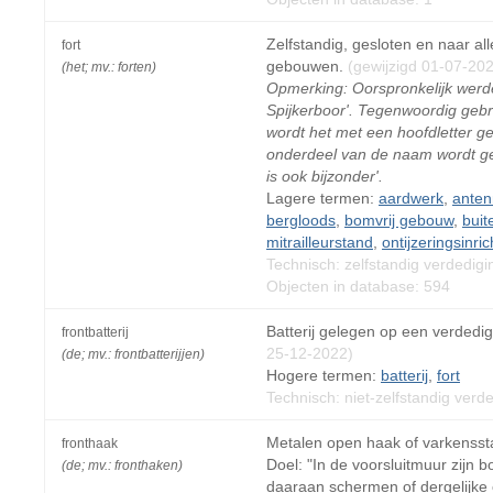
Zelfstandig, gesloten en naar al
fort
gebouwen.
(gewijzigd 01-07-20
(het; mv.: forten)
Opmerking: Oorspronkelijk werde
Spijkerboor'. Tegenwoordig gebr
wordt het met een hoofdletter gesc
onderdeel van de naam wordt gebr
is ook bijzonder'.
Lagere termen:
aardwerk
,
ante
bergloods
,
bomvrij gebouw
,
buit
mitrailleurstand
,
ontijzeringsinric
Technisch: zelfstandig verdedig
Objecten in database: 594
Batterij gelegen op een verdedi
frontbatterij
25-12-2022)
(de; mv.: frontbatterijjen)
Hogere termen:
batterij
,
fort
Technisch: niet-zelfstandig verd
Metalen open haak of varkensst
fronthaak
Doel: "In de voorsluitmuur zij
(de; mv.: fronthaken)
daaraan schermen of dergelijke o