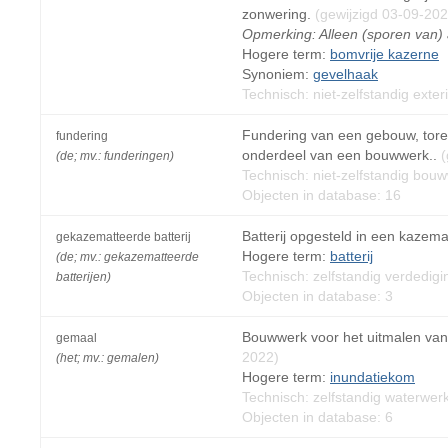
zonwering.
(gewijzigd 03-09-202
Opmerking: Alleen (sporen van) aa
Hogere term:
bomvrije kazerne
Synoniem:
gevelhaak
Technisch: niet-zelfstandig exte
Fundering van een gebouw, tore
fundering
onderdeel van een bouwwerk..
(
(de; mv.: funderingen)
Technisch: niet-zelfstandig bou
Objecten in database: 16
Batterij opgesteld in een kazem
gekazematteerde batterij
Hogere term:
batterij
(de; mv.: gekazematteerde
Technisch: zelfstandig verdedig
batterijen)
Objecten in database: 3
Bouwwerk voor het uitmalen van 
gemaal
2022)
(het; mv.: gemalen)
Hogere term:
inundatiekom
Technisch: zelfstandig waterwer
Objecten in database: 6