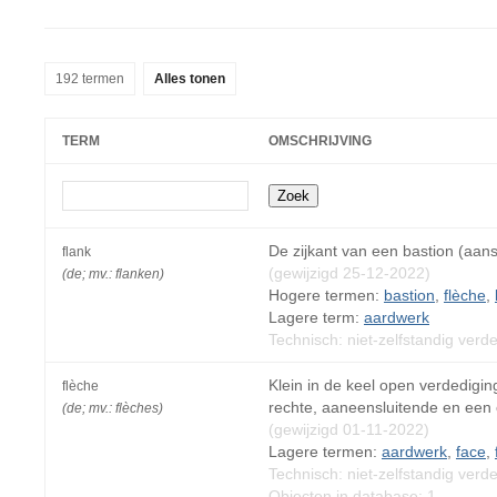
192 termen
Alles tonen
TERM
OMSCHRIJVING
De zijkant van een bastion (aansl
flank
(gewijzigd 25-12-2022)
(de; mv.: flanken)
Hogere termen:
bastion
,
flèche
,
Lagere term:
aardwerk
Technisch: niet-zelfstandig verd
Klein in de keel open verdedigi
flèche
rechte, aaneensluitende en een
(de; mv.: flèches)
(gewijzigd 01-11-2022)
Lagere termen:
aardwerk
,
face
,
Technisch: niet-zelfstandig verd
Objecten in database: 1