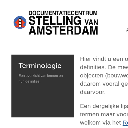
Hier vindt u een 
definities. De m
objecten (bouwwer
Een overzicht van termen en
hun definities.
daarom vooral ger
daarvoor.
Een dergelijke lij
termen maar voora
welkom via het
R