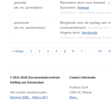
Recentere term voor liniewal.
(g
geniedijk
Synoniem:
liniewal
(de; mv.: geniedijken)
Technisch: niet-zelfstandig aar
Bergloods voor de opslag van m
genieloods
commandement.
(gewijzigd 01-
(de; mv.: genieloodsen)
Hogere term:
bergloods
Technisch: niet-zelfstandig bou
« Vorige
1
2
3
4
5
6
7
...
19
2
© 2011-2026 Documentatiecentrum
Contact informatie
Stelling van Amsterdam
Postbus 5104
Alle rechten voorbehouden.
1380 GC Weesp
Inloggen BME...
(
Wat is dit?
)
Meer...