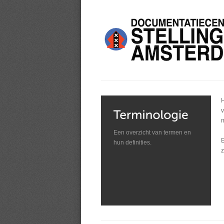
H
v
m
Een overzicht van termen en
E
hun definities.
z