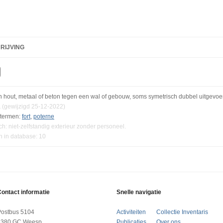
RIJVING
n hout, metaal of beton tegen een wal of gebouw, soms symetrisch dubbel uitgevo
.
(gewijzigd 25-12-2022)
termen:
fort
,
poterne
h: niet-zelfstandig exterieur zonder personeel.
n in database: 10
ontact informatie
Snelle navigatie
Postbus 5104
Activiteiten
Collectie Inventaris
1380 GC Weesp
Publicaties
Over ons