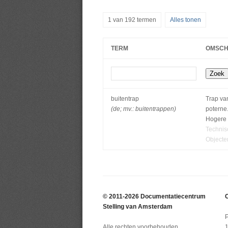
1 van 192 termen
Alles tonen
TERM
OMSCH
buitentrap
Trap va
(de; mv.: buitentrappen)
poterne
Hogere 
Technisc
Objecte
© 2011-2026 Documentatiecentrum
C
Stelling van Amsterdam
Alle rechten voorbehouden.