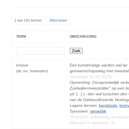
1 van 192 termen
Alles tonen
TERM
OMSCHRIJVING
Een kunstmatige aarden wal ter k
liniewal
gemeenschapsweg met meestal e
(de; mv.: liniewallen)
(gewijzigd 16-10-2025)
Opmerking: Oorspronkellijk verbi
Zuidwijkermeerpolder" op een b
uit: [...] c. den wal tusschen den 
van de Geklassificeerde Vesting
Lagere termen:
bergloods
,
bomv
Synoniem:
geniedijk
Technisch: zelfstandig verdedig
Objecten in database: 35