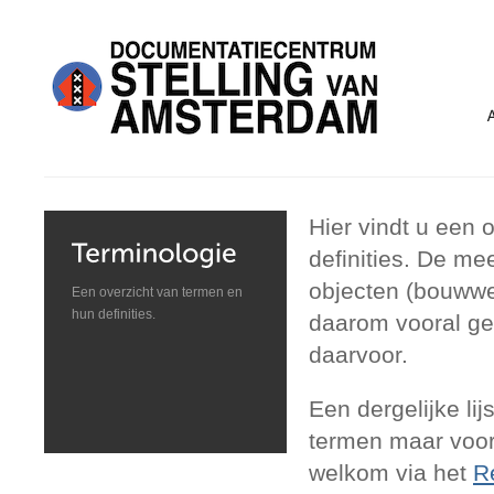
Hier vindt u een 
definities. De m
objecten (bouwwer
Een overzicht van termen en
hun definities.
daarom vooral ger
daarvoor.
Een dergelijke lij
termen maar voora
welkom via het
R