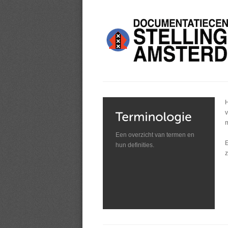
H
v
m
Een overzicht van termen en
E
hun definities.
z