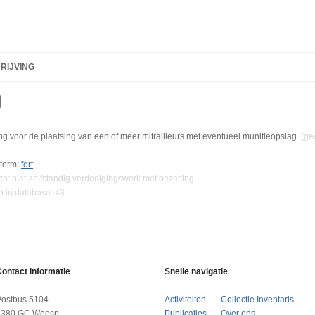
RIJVING
ng voor de plaatsing van een of meer mitrailleurs met eventueel munitieopslag.
(ge
term:
fort
h: niet-zelfstandig verdedigingswerk met bezetting.
n in database: 43
ontact informatie
Snelle navigatie
Postbus 5104
Activiteiten
Collectie Inventaris
1380 GC Weesp
Publicaties
Over ons