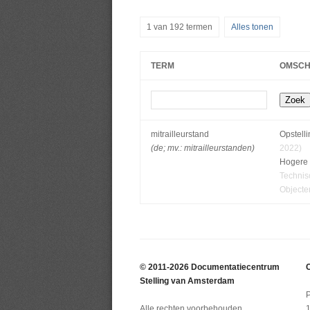
1 van 192 termen
Alles tonen
TERM
OMSCH
mitrailleurstand
Opstelli
(de; mv.: mitrailleurstanden)
2022)
Hogere 
Technisc
Objecte
© 2011-2026 Documentatiecentrum
C
Stelling van Amsterdam
Alle rechten voorbehouden.