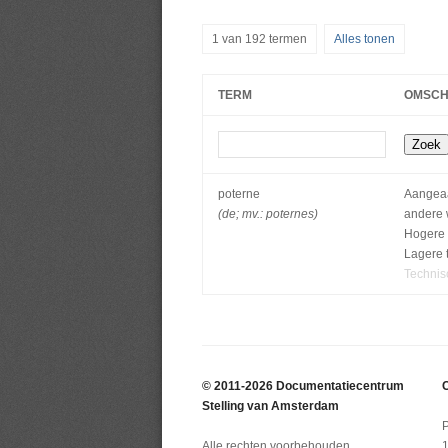
1 van 192 termen
Alles tonen
TERM
OMSCH
poterne
Aangeaa
(de; mv.: poternes)
andere 
Hogere 
Lagere 
Technis
© 2011-2026 Documentatiecentrum
C
Stelling van Amsterdam
Alle rechten voorbehouden.