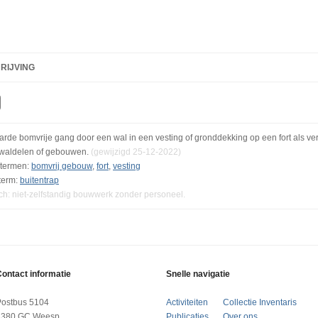
RIJVING
rde bomvrije gang door een wal in een vesting of gronddekking op een fort als ve
waldelen of gebouwen.
(gewijzigd 25-12-2022)
termen:
bomvrij gebouw
,
fort
,
vesting
term:
buitentrap
ch: niet-zelfstandig bouwwerk zonder personeel.
ontact informatie
Snelle navigatie
Postbus 5104
Activiteiten
Collectie Inventaris
1380 GC Weesp
Publicaties
Over ons