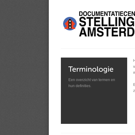
H
v
m
Een overzicht van termen en
E
hun definities.
z