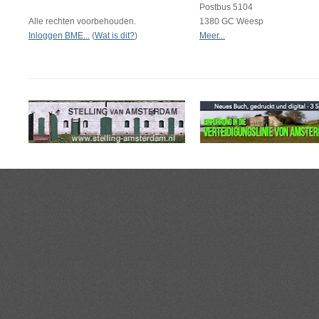
Postbus 5104
Alle rechten voorbehouden.
1380 GC Weesp
Inloggen BME...
(
Wat is dit?
)
Meer...