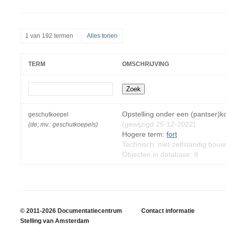
1 van 192 termen
Alles tonen
TERM
OMSCHRIJVING
Opstelling onder een (pantser)ko
geschutkoepel
(gewijzigd 25-12-2022)
(de; mv.: geschutkoepels)
Hogere term:
fort
Technisch: niet-zelfstandig bou
Objecten in database: 8
© 2011-2026 Documentatiecentrum
Contact informatie
Stelling van Amsterdam