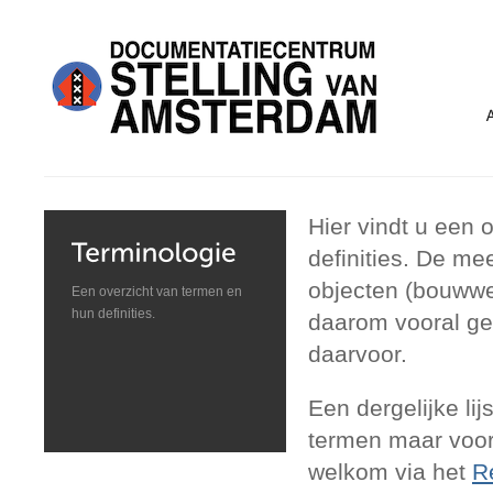
Hier vindt u een 
definities. De m
objecten (bouwwer
Een overzicht van termen en
hun definities.
daarom vooral ger
daarvoor.
Een dergelijke lij
termen maar voora
welkom via het
R