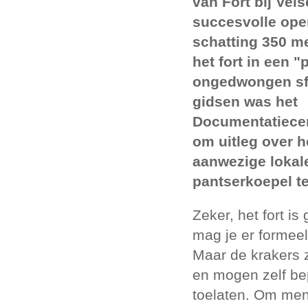
van Fort bij Vel
succesvolle ope
schatting 350 m
het fort in een "p
ongedwongen sfe
gidsen was het
Documentatiece
om uitleg over he
aanwezige lokal
pantserkoepel t
Zeker, het fort is
mag je er formee
Maar de krakers z
en mogen zelf be
toelaten. Om men