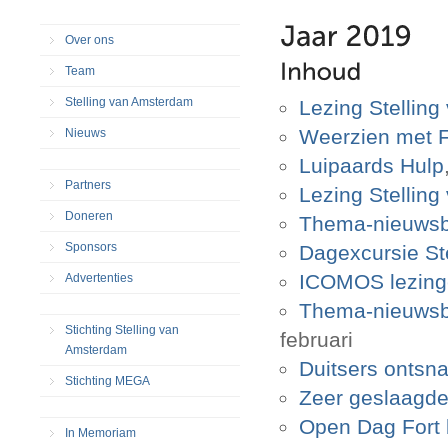
Over ons
Team
Stelling van Amsterdam
Lezing Stellin
Weerzien met F
Nieuws
Luipaards Hulp
Partners
Lezing Stellin
Doneren
Thema-nieuwsbr
Sponsors
Dagexcursie St
ICOMOS lezinge
Advertenties
Thema-nieuwsbr
Stichting Stelling van
februari
Amsterdam
Duitsers ontsna
Stichting MEGA
Zeer geslaagde
Open Dag Fort 
In Memoriam