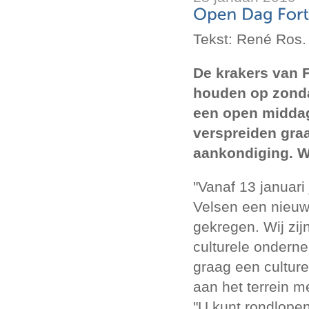
Tekst: René Ros.
De krakers van F
houden op zonda
een open middag
verspreiden gra
aankondiging. We
"Vanaf 13 januari j
Velsen een nieuwe
gekregen. Wij zij
culturele onderne
graag een culture
aan het terrein m
"U kunt rondlopen