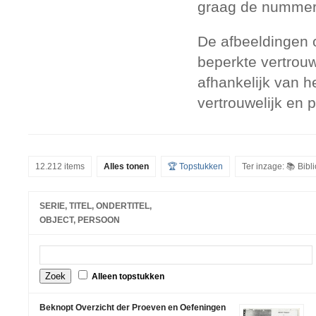
graag de nummers
De afbeeldingen 
beperkte vertrouw
afhankelijk van h
vertrouwelijk en 
12.212 items
Alles tonen
🏆 Topstukken
Ter inzage: 📚 Bib
SERIE, TITEL, ONDERTITEL,
OBJECT, PERSOON
Alleen topstukken
Beknopt Overzicht der Proeven en Oefeningen