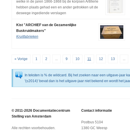
welke in de jaren 1866-1868 bij de korpsen Artillerie
hebben plaats gehad een en ander getrokken uit de
deswege ingediende verslagen
Kist "ARCHIEF van de Gezamenlijke
Buskruidmakers"
Kruitfabrieken
« Vorige
1
2
...
9
10
11
12
13
...
In teksten is % de wildcard. Bij het zoeken naar een uitgave-jaar 
'(≤2014)' bevat dan is het uitgave-jaar niet bekend en wordt het j
© 2011-2026 Documentatiecentrum
Contact informatie
Stelling van Amsterdam
Postbus 5104
Alle rechten voorbehouden.
1380 GC Weesp