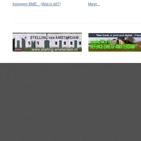
Inloggen BME...
(
Wat is dit?
)
Meer...