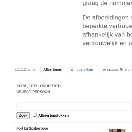
graag de nummers
De afbeeldingen 
beperkte vertrouw
afhankelijk van h
vertrouwelijk en 
12.212 items
Alles tonen
🏆 Topstukken
Ter inzage: 📚 Bib
SERIE, TITEL, ONDERTITEL,
OBJECT, PERSOON
Alleen topstukken
Fort bij Spijkerboor