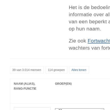
Het is de bedoeli
informatie over a
van een beperkt a
op hun naam.
Zie ook
Fortwach
wachters van for
39 van 3.014 mensen
114 groepen
Alles tonen
NAAM (ALIAS),
GROEP(EN)
RANG-FUNCTIE