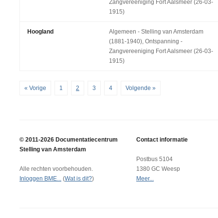
Zangvereeniging Fort Aalsmeer (26-03-
1915)
Hoogland
Algemeen - Stelling van Amsterdam
(1881-1940), Ontspanning -
Zangvereeniging Fort Aalsmeer (26-03-
1915)
« Vorige
1
2
3
4
Volgende »
© 2011-2026 Documentatiecentrum
Contact informatie
Stelling van Amsterdam
Postbus 5104
Alle rechten voorbehouden.
1380 GC Weesp
Inloggen BME...
(
Wat is dit?
)
Meer...