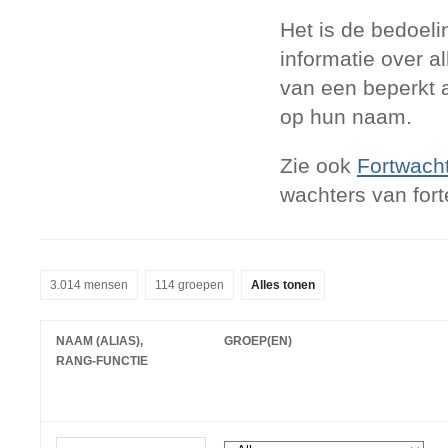
Het is de bedoeli
informatie over a
van een beperkt a
op hun naam.
Zie ook
Fortwach
wachters van for
3.014 mensen
114 groepen
Alles tonen
NAAM (ALIAS),
GROEP(EN)
RANG-FUNCTIE