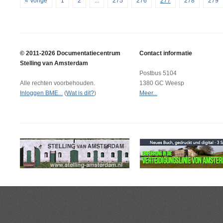
« Vorige
1
2
...
275
276
277
278
279
© 2011-2026 Documentatiecentrum
Contact informatie
Stelling van Amsterdam
Postbus 5104
Alle rechten voorbehouden.
1380 GC Weesp
Inloggen BME...
(
Wat is dit?
)
Meer...