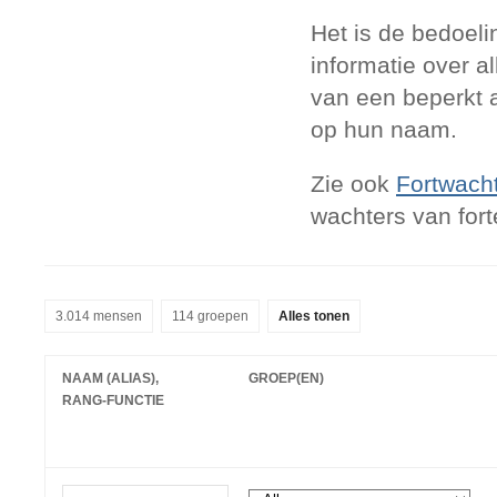
Het is de bedoeli
informatie over a
van een beperkt a
op hun naam.
Zie ook
Fortwach
wachters van for
3.014 mensen
114 groepen
Alles tonen
NAAM (ALIAS),
GROEP(EN)
RANG-FUNCTIE