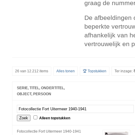
graag de nummers
De afbeeldingen 
beperkte vertrouw
afhankelijk van h
vertrouwelijk en 
26 van 12.212 items
Alles tonen
🏆 Topstukken
Ter inzage: 
SERIE, TITEL, ONDERTITEL,
OBJECT, PERSOON
Alleen topstukken
Fotocollectie Fort Uitermeer 1940-1941