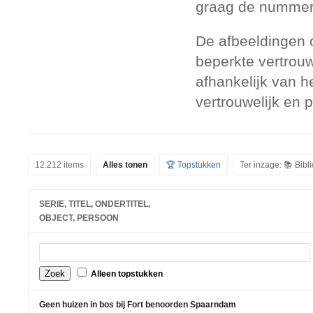
graag de nummers
De afbeeldingen 
beperkte vertrouw
afhankelijk van h
vertrouwelijk en 
12.212 items
Alles tonen
🏆 Topstukken
Ter inzage: 📚 Bib
SERIE, TITEL, ONDERTITEL,
OBJECT, PERSOON
Alleen topstukken
Geen huizen in bos bij Fort benoorden Spaarndam