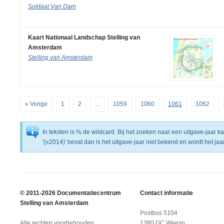
Soldaat Van Dam
Kaart Nationaal Landschap Stelling van
Amsterdam
Stelling van Amsterdam
« Vorige
1
2
...
1059
1060
1061
1062
In teksten is % de wildcard. Bij het zoeken naar een uitgave-jaar 
'(≤2014)' bevat dan is het uitgave-jaar niet bekend en wordt het j
© 2011-2026 Documentatiecentrum
Contact informatie
Stelling van Amsterdam
Postbus 5104
Alle rechten voorbehouden.
1380 GC Weesp