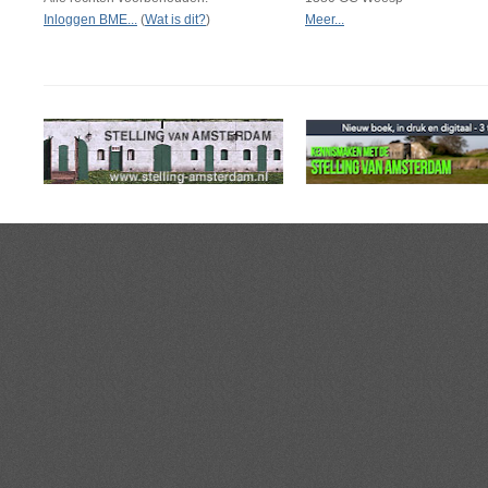
Inloggen BME...
(
Wat is dit?
)
Meer...