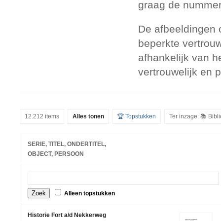
graag de nummers
De afbeeldingen 
beperkte vertrouw
afhankelijk van h
vertrouwelijk en 
12.212 items
Alles tonen
🏆 Topstukken
Ter inzage: 📚 Bib
SERIE, TITEL, ONDERTITEL,
OBJECT, PERSOON
Alleen topstukken
Historie Fort a/d Nekkerweg