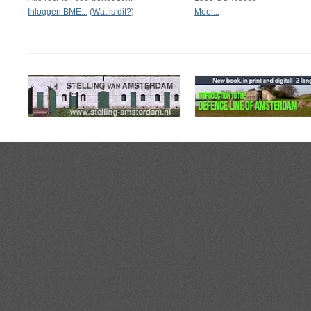
Inloggen BME...
(
Wat is dit?
)
Meer...