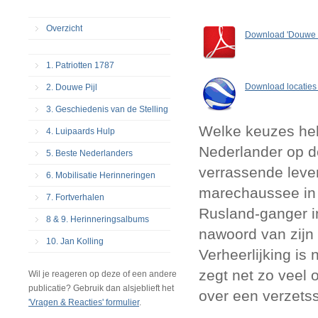
Overzicht
Download 'Douwe P
1. Patriotten 1787
Download locaties 
2. Douwe Pijl
3. Geschiedenis van de Stelling
Welke keuzes hebb
4. Luipaards Hulp
Nederlander op de
5. Beste Nederlanders
verrassende leve
6. Mobilisatie Herinneringen
marechaussee in H
7. Fortverhalen
Rusland-ganger i
8 & 9. Herinneringsalbums
nawoord van zijn 
10. Jan Kolling
Verheerlijking is 
zegt net zo veel 
Wil je reageren op deze of een andere
publicatie? Gebruik dan alsjeblieft het
over een verzetss
'Vragen & Reacties' formulier
.