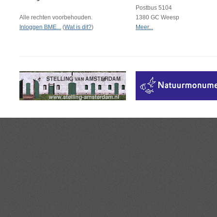
Postbus 5104
Alle rechten voorbehouden.
1380 GC Weesp
Inloggen BME...
(
Wat is dit?
)
Meer...