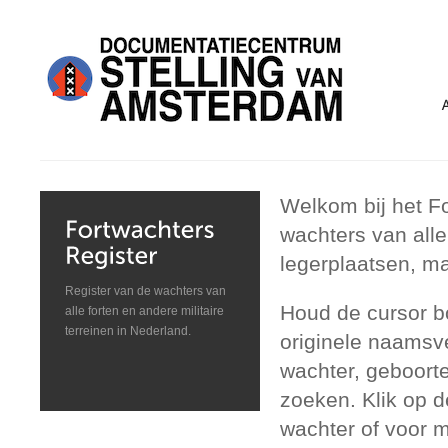
Welkom bij het F
wachters van all
legerplaatsen, ma
Register van de wachters van
Houd de cursor b
alle forten en andere militaire
terreinen in Nederland.
originele naamsve
wachter, geboorte
zoeken. Klik op 
wachter of voor m