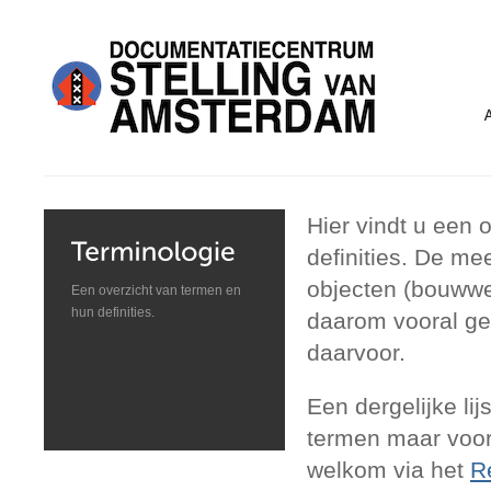
Hier vindt u een 
definities. De m
objecten (bouwwer
Een overzicht van termen en
hun definities.
daarom vooral ger
daarvoor.
Een dergelijke lij
termen maar voora
welkom via het
R