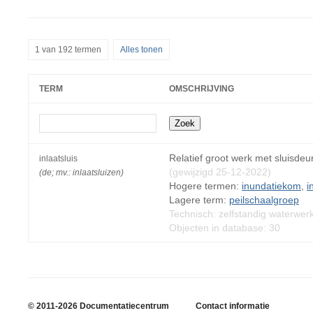
1 van 192 termen
Alles tonen
TERM
OMSCHRIJVING
Relatief groot werk met sluisdeu
inlaatsluis
(gewijzigd 25-12-2022)
(de; mv.: inlaatsluizen)
Hogere termen:
inundatiekom
,
i
Lagere term:
peilschaalgroep
Technisch: zelfstandig waterwer
Objecten in database: 30
© 2011-2026 Documentatiecentrum
Contact informatie