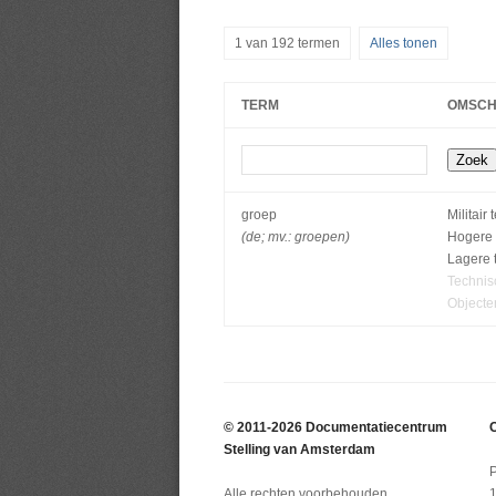
1 van 192 termen
Alles tonen
TERM
OMSCH
groep
Militair
(de; mv.: groepen)
Hogere 
Lagere 
Technis
Objecte
© 2011-2026 Documentatiecentrum
C
Stelling van Amsterdam
Alle rechten voorbehouden.