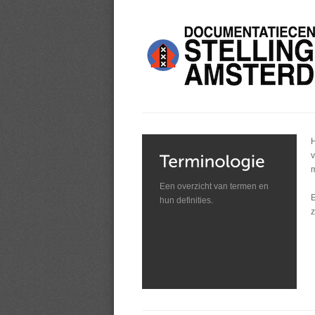
H
v
m
Een overzicht van termen en
E
hun definities.
z