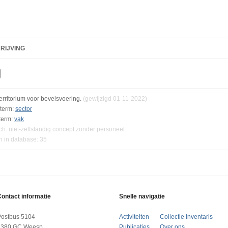
RIJVING
 territorium voor bevelsvoering.
(gewijzigd 01-11-2022)
term:
sector
term:
vak
ch: niet-zelfstandig concept zonder personeel.
n in database: 35
ontact informatie
Snelle navigatie
Postbus 5104
Activiteiten
Collectie Inventaris
1380 GC Weesp
Publicaties
Over ons