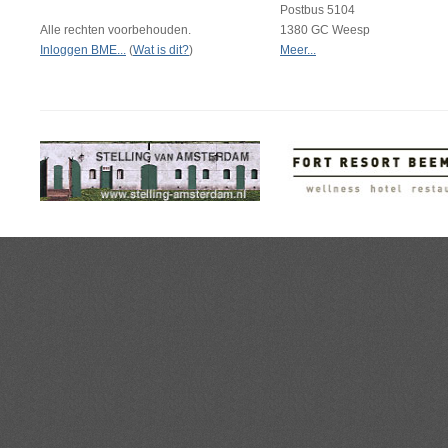
Postbus 5104
Alle rechten voorbehouden.
1380 GC Weesp
Inloggen BME...
(
Wat is dit?
)
Meer...