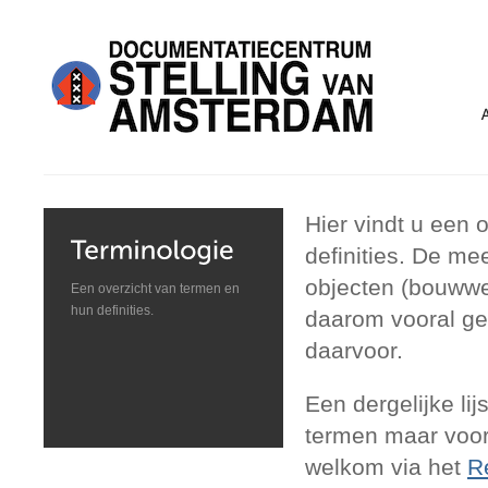
Hier vindt u een 
definities. De m
objecten (bouwwer
Een overzicht van termen en
hun definities.
daarom vooral ger
daarvoor.
Een dergelijke lij
termen maar voora
welkom via het
R