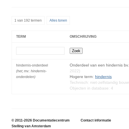
1 van 192 termen
Alles tonen
TERM
OMSCHRIJVING
Onderdeel van een hindernis bv.
hindernis-onderdeel
2022)
(het; mv.: hindernis-
Hogere term:
hindernis
onderdelen)
Technisch: niet-zelfstandig bou
Objecten in database: 4
© 2011-2026 Documentatiecentrum
Contact informatie
Stelling van Amsterdam