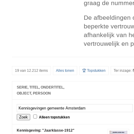
graag de nummers
De afbeeldingen 
beperkte vertrouw
afhankelijk van h
vertrouwelijk en 
19 van 12.212 items
Alles tonen
🏆 Topstukken
Ter inzage: 
SERIE, TITEL, ONDERTITEL,
OBJECT, PERSOON
Alleen topstukken
Kennisgeving: "Jaarklasse-1912"