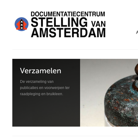
De verzameling van
publicaties en voorwerpen ter
raadpleging en bruikleen.