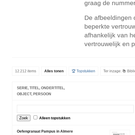
graag de nummers
De afbeeldingen 
beperkte vertrouw
afhankelijk van h
vertrouwelijk en 
12.212 items
Alles tonen
🏆 Topstukken
Ter inzage: 📚 Bib
SERIE, TITEL, ONDERTITEL,
OBJECT, PERSOON
Alleen topstukken
Oefengranaat Pampus in Almere