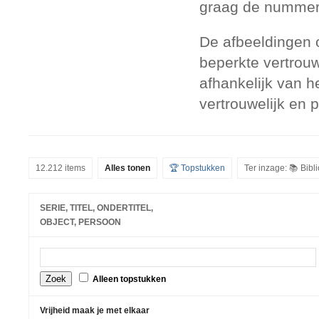
graag de nummers
De afbeeldingen 
beperkte vertrouw
afhankelijk van h
vertrouwelijk en 
12.212 items
Alles tonen
🏆 Topstukken
Ter inzage: 📚 Bib
SERIE, TITEL, ONDERTITEL,
OBJECT, PERSOON
Alleen topstukken
Vrijheid maak je met elkaar