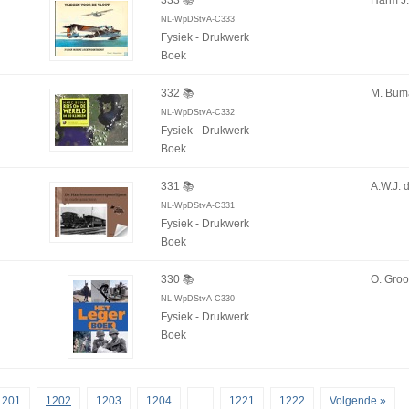
333 📚
Harm J
NL-WpDStvA-C333
Fysiek - Drukwerk
Boek
332 📚
M. Bum
NL-WpDStvA-C332
Fysiek - Drukwerk
Boek
331 📚
A.W.J. 
NL-WpDStvA-C331
Fysiek - Drukwerk
Boek
330 📚
O. Groo
NL-WpDStvA-C330
Fysiek - Drukwerk
Boek
1201
1202
1203
1204
...
1221
1222
Volgende »