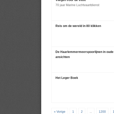
Vliegen voor de vloot
70 jaar Marine Luchtvaartdienst
Reis om de wereld in 80 klikken
De Haarlemmermeerspoorlijnen in oude
ansichten
Het Leger Boek
« Vorige
1
2
...
1200