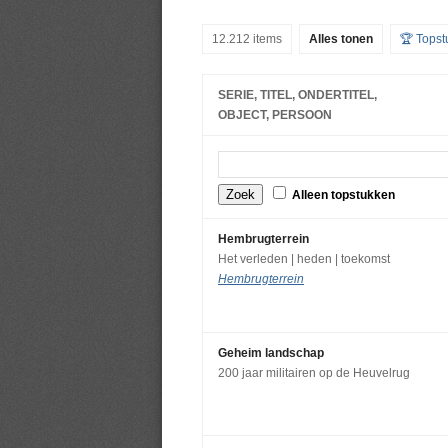
12.212 items
Alles tonen
🏆 Topst
SERIE, TITEL, ONDERTITEL,
OBJECT, PERSOON
Alleen topstukken
Hembrugterrein
Het verleden | heden | toekomst
Hembrugterrein
Geheim landschap
200 jaar militairen op de Heuvelrug