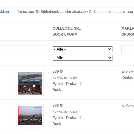
ukken
Ter inzage: 📚 Bibliotheek zonder afspraak / 📝 Bibliotheek op aanvraa
COLLECTIE NR.,
MAKER
SOORT, VORM
OPDR
339 📚
Ellen 
Reijke
NL-WpDStvA-C339
Fysiek - Drukwerk
Boek
338 📚
K. Volk
NL-WpDStvA-C338
Fysiek - Drukwerk
Boek