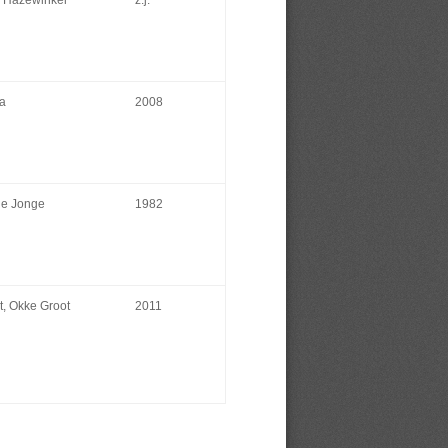
. Hazewinkel
z.j.
a
2008
de Jonge
1982
t, Okke Groot
2011