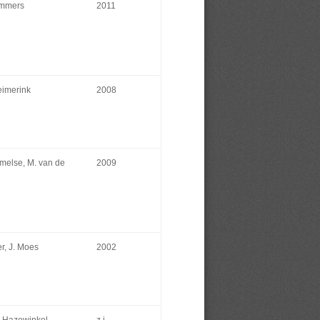
emmers
2011
eimerink
2008
melse, M. van de
2009
er, J. Moes
2002