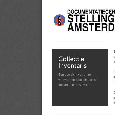
E
o
c
O
Een overzicht van onze
i
voorwerpen, boeken, foto's,
E
documenten enzovoort.
D
g
m