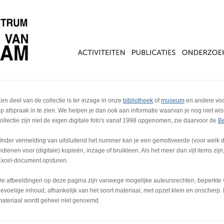
en deel van de collectie is ter inzage in onze
bibliotheek
of
museum
en andere vo
p afspraak in te zien. We helpen je dan ook aan informatie waarvan je nog niet wi
ollectie zijn niet de eigen digitale foto's vanaf 1998 opgenomen, zie daarvoor de
B
nder vermelding van uitsluitend het nummer kan je een gemotiveerde (voor welk 
ndienen voor (digitale) kopieën, inzage of bruikleen. Als het meer dan vijf items z
xcel-document opsturen.
e afbeeldingen op deze pagina zijn vanwege mogelijke auteursrechten, beperkte v
evoelige inhoud, afhankelijk van het soort materiaal, met opzet klein en onscherp. 
ateriaal wordt geheel niet genoemd.