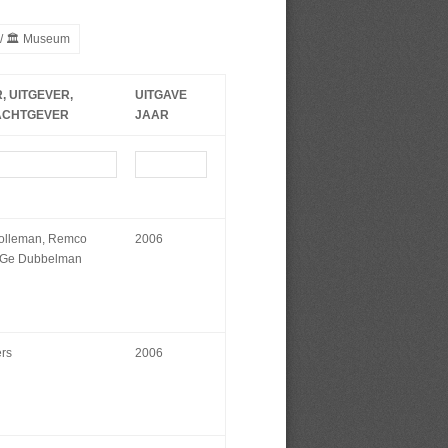
g / 🏛 Museum
, UITGEVER,
UITGAVE
ACHTGEVER
JAAR
Holleman, Remco
2006
, Ge Dubbelman
ers
2006