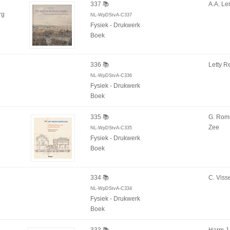
337 📚
A.A. L
rg
NL-WpDStvA-C337
Fysiek - Drukwerk
Boek
336 📚
Letty R
NL-WpDStvA-C336
Fysiek - Drukwerk
Boek
335 📚
G. Rom
Zee
NL-WpDStvA-C335
Fysiek - Drukwerk
Boek
334 📚
C. Viss
NL-WpDStvA-C334
Fysiek - Drukwerk
Boek