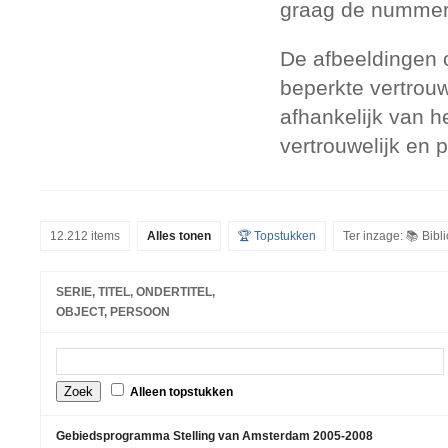
graag de nummers
De afbeeldingen 
beperkte vertrouw
afhankelijk van h
vertrouwelijk en 
12.212 items
Alles tonen
🏆 Topstukken
Ter inzage: 📚 Bib
SERIE, TITEL, ONDERTITEL,
OBJECT, PERSOON
Alleen topstukken
Gebiedsprogramma Stelling van Amsterdam 2005-2008